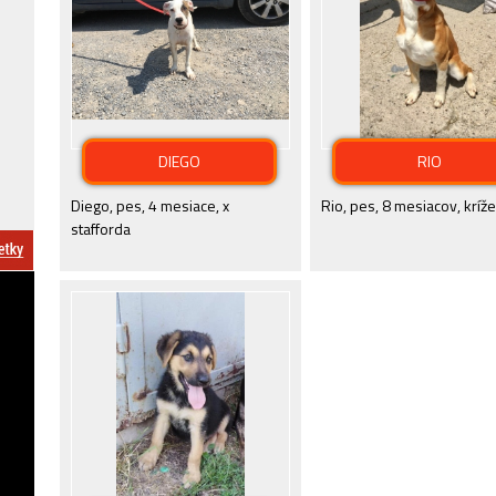
DIEGO
RIO
Diego, pes, 4 mesiace, x
Rio, pes, 8 mesiacov, kríž
stafforda