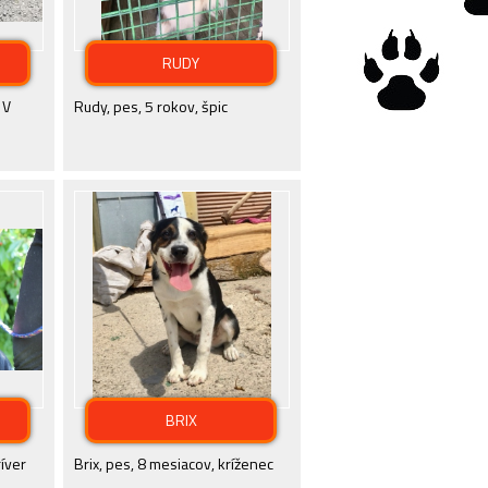
RUDY
 V
Rudy, pes, 5 rokov, špic
BRIX
ríver
Brix, pes, 8 mesiacov, kríženec