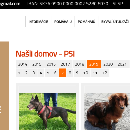
@gmail.com
IBAN: SK36 0900 0000 0002 5280 8030 - SLSP
INFORMÁCIE
POMÁHAJÚ
POMÁHAJÚ
BÝVALÍ ÚTULKÁČI
Našli domov - PSI
2014
2015
2016
2017
2018
2019
2020
2021
1
2
3
4
5
6
7
8
9
10
11
12