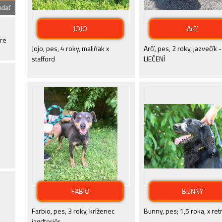
JOJO
Arčí
ore
Jojo, pes, 4 roky, maliňak x
Arčí, pes, 2 roky, jazvečík -
stafford
LIEČENÍ
FABIO
BUNNY
Farbio, pes, 3 roky, kríženec
Bunny, pes; 1,5 roka, x ret
jagdteriér