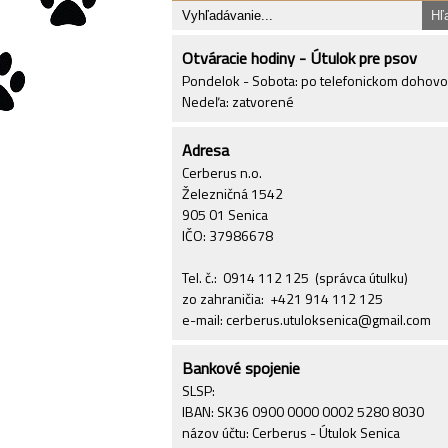
Otváracie hodiny - Útulok pre psov
Pondelok - Sobota: po telefonickom dohov
Nedeľa: zatvorené
Adresa
Cerberus n.o.
Železničná 1542
905 01 Senica
IČO: 37986678
Tel. č.: 0914 112 125 (správca útulku)
zo zahraničia: +421 914 112 125
e-mail: cerberus.utuloksenica@gmail.com
Bankové spojenie
SLSP:
IBAN: SK36 0900 0000 0002 5280 8030
názov účtu: Cerberus - Útulok Senica