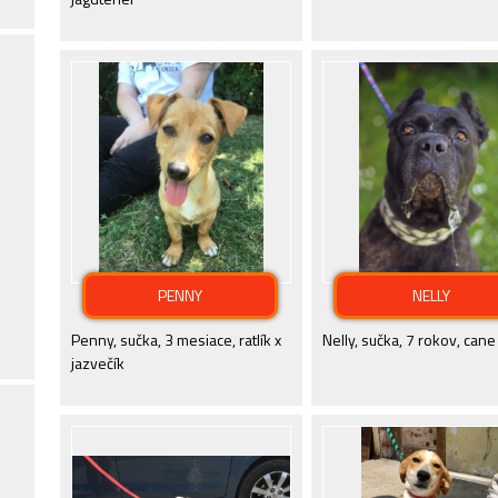
PENNY
NELLY
Penny, sučka, 3 mesiace, ratlík x
Nelly, sučka, 7 rokov, cane
jazvečík