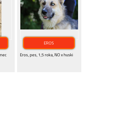
EROS
enec
Eros, pes, 1,5 roka, NO x huski