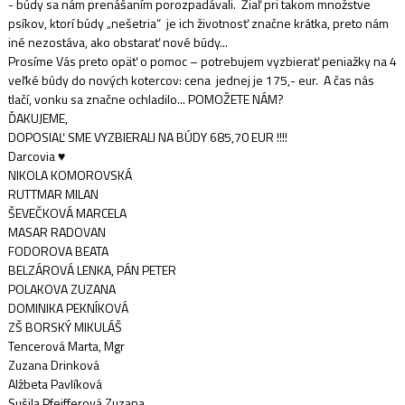
- búdy sa nám prenášaním porozpadávali. Žiaľ pri takom množstve
psíkov, ktorí búdy „nešetria“ je ich životnosť značne krátka, preto nám
iné nezostáva, ako obstarať nové búdy...
Prosíme Vás preto opäť o pomoc – potrebujem vyzbierať peniažky na 4
veľké búdy do nových kotercov: cena jednej je 175,- eur. A čas nás
tlačí, vonku sa značne ochladilo... POMOŽETE NÁM?
ĎAKUJEME,
DOPOSIAĽ SME VYZBIERALI NA BÚDY 685,70 EUR !!!!
Darcovia ♥
NIKOLA KOMOROVSKÁ
RUTTMAR MILAN
ŠEVEČKOVÁ MARCELA
MASAR RADOVAN
FODOROVA BEATA
BELZÁROVÁ LENKA, PÁN PETER
POLAKOVA ZUZANA
DOMINIKA PEKNÍKOVÁ
ZŠ BORSKÝ MIKULÁŠ
Tencerová Marta, Mgr
Zuzana Drinková
Alžbeta Pavlíková
Sušila Pfeifferová Zuzana