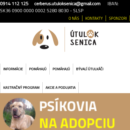
0914 112 125
cerberus.utuloksenica@gmail.com
IBAN:
SK36 0900 0000 0002 5280 8030 - SLSP
O NÁS
KONTAKTY
SPONZORI
INFORMÁCIE
POMÁHAJÚ
POMÁHAJÚ
BÝVALÍ ÚTULKÁČI
KASTRAČNÝ PROGRAM
AKCIE A PODUJATIA