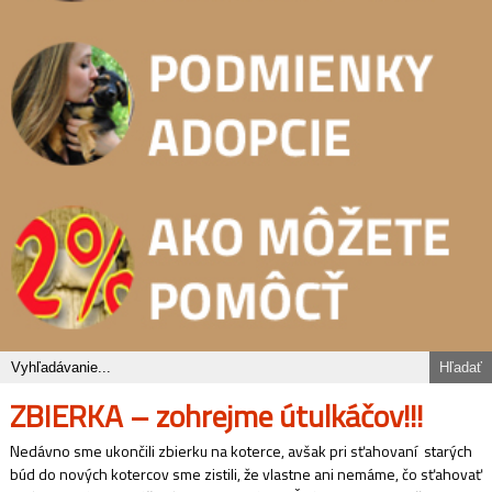
ZBIERKA – zohrejme útulkáčov!!!
Nedávno sme ukončili zbierku na koterce, avšak pri sťahovaní starých
búd do nových kotercov sme zistili, že vlastne ani nemáme, čo sťahovať