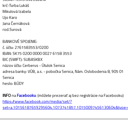
krč-Turba Lukáš
Mikulová Izabela
Ujo Karo
Jana Černáková
rod.Surová
BANKOVÉ SPOJENIE:
č. účtu: 2761583553/0200
IBAN: SK75 0200 0000 0027 6158 3553
BIC (SWIFT): SUBASKBX
názov účtu: Cerberus - Útulok Senica
adresa banky: VÚB, a.s. - pobočka Senica, Nám. Oslobodenia 8, 905 01
Senica
heslo: BÚDY
INFO
na
Facebooku
: (môžete prezerať aj bez registrácie na Facebooku)
https://www.facebook.com/media/set/?
set=a.10156187659295604.1073741857.10150097456130604&type